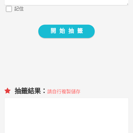
記住
開 始 抽 籤
抽籤結果：
請自行複製儲存