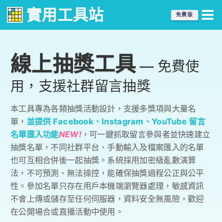
實用工具站
免費版
線上抽獎工具
— 免費使
用，支援社群留言抽獎
本工具專為各類抽獎活動設計，支援多獎項與大量名
單，
並提供 Facebook、Instagram、YouTube 留言
名單匯入功能
NEW!
，可一鍵抓取留言參與者並快速建立
抽獎名單，不同社群平台、手動輸入及檔案匯入的名單
也可互相合併後一起抽獎。系統採用加密級亂數演算
法，不可預測、無法操控，能確保抽獎過程公正與公平
性。參加名單只存在用戶本機端瀏覽器處理，敏感資訊
不會上傳或儲存至任何伺服器，資料安全無風險，歡迎
在公開場合或直播活動中使用。