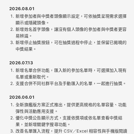
2026.08.01
新增參加者與中獎者頭像顯示設定，可依抽獎呈現需求選擇
顯示或隱藏頭像。
新增姓名首字頭像，讓沒有個人頭像的參加者與中獎者更容
易辨識。
新增停止抽獎按鈕，可在抽獎過程中停止，並保留已揭曉的
中獎結果。
2026.07.13
新增名單合併功能，匯入新的參加名單時，可選擇加入現有
名單或重新取代。
支援合併不同社群平台及手動匯入的名單，一起進行抽獎。
2026.06.01
全新旗艦版方案正式推出，提供更高規格的名單容量、功能
彈性與活動應用支援。
優化中獎公告顯示方式，支援依獎項或依名單查看中獎結
果，並新增關鍵字搜尋功能。
改善名單匯入流程，提升 CSV／Excel 相容性與手機版閱讀