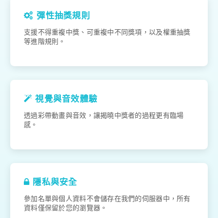
彈性抽獎規則
支援不得重複中獎、可重複中不同獎項，以及權重抽獎
等進階規則。
視覺與音效體驗
透過彩帶動畫與音效，讓揭曉中獎者的過程更有臨場
感。
隱私與安全
參加名單與個人資料不會儲存在我們的伺服器中，所有
資料僅保留於您的瀏覽器。