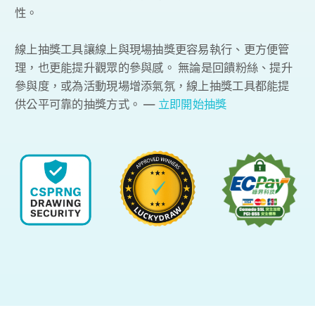
性。
線上抽獎工具讓線上與現場抽獎更容易執行、更方便管
理，也更能提升觀眾的參與感。 無論是回饋粉絲、提升
參與度，或為活動現場增添氣氛，線上抽獎工具都能提
供公平可靠的抽獎方式。 —
立即開始抽獎