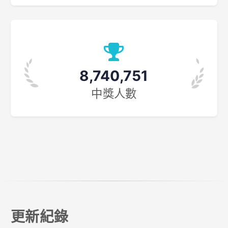
8,740,751
中獎人數
更新紀錄