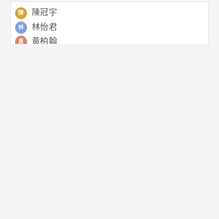
陳冠宇
陳
林怡君
林
黃柏翰
黃
張雅婷
張
李承恩
李
王欣怡
王
吳俊豪
吳
劉品妤
劉
蔡宗翰
蔡
楊子晴
楊